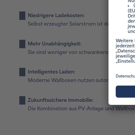
Niedrigere Ladekosten:
Selbst erzeugter Solarstrom ist deutlich güns
Mehr Unabhängigkeit:
Sie sind weniger von schwankenden Strompr
Intelligentes Laden:
Moderne Wallboxen nutzen automatisch dann 
Zukunftssichere Immobilie:
Die Kombination aus PV-Anlage und Wallbox s