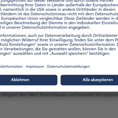
tiger als Netzstrom. So laden Sie Ihr E-Auto langfristig k
eisen und externen Anbietern abhängig.
Strom, wenn Ihre PV-Anlage besonders viel Energie lie
teigert den Wert Ihres Hauses und bereitet Sie optimal 