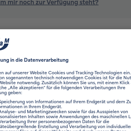
etet die Kombination 
Anlage?
ck
hause und Ihr E-Auto, statt ihn ins Netz einzuspeisen. Da