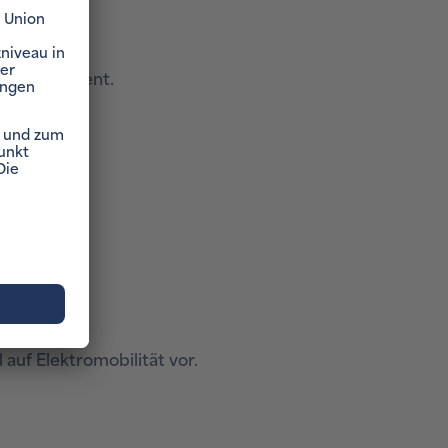
osteneffizient.
fert.
auf Elektromobilität vor.